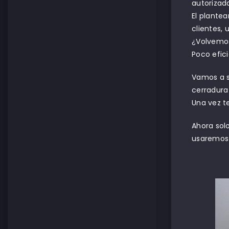
autorizad
El plante
clientes,
¿Volvemos
Poco efic
Vamos a s
cerradura 
Una vez t
Ahora solo
usaremos 