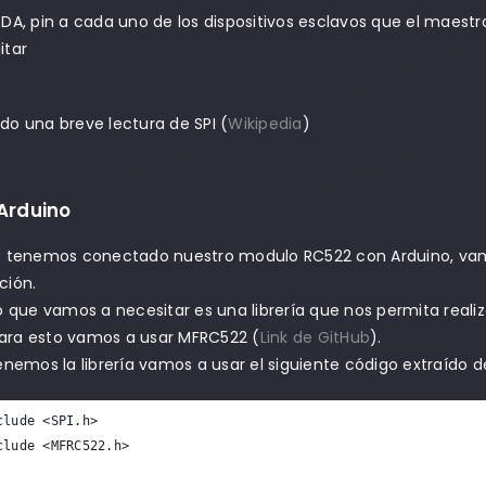
SDA, pin a cada uno de los dispositivos esclavos que el maestr
itar
o una breve lectura de SPI (
Wikipedia
)
Arduino
 tenemos conectado nuestro modulo RC522 con Arduino, vamos 
ción.
o que vamos a necesitar es una librería que nos permita rea
 para esto vamos a usar MFRC522 (
Link de GitHub
).
nemos la librería vamos a usar el siguiente código extraído d
clude <SPI.h>
clude <MFRC522.h>