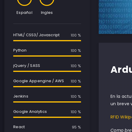
Español
Ingles
HTML/ CSS3/ Javascript
100 %
Python
100 %
Ardu
jQuery / SASS
100 %
Google Appengine / AWS
100 %
En la act
Jenkins
100 %
un breve v
Google Analytics
100 %
RFID Wikip
React
95 %
Como brev