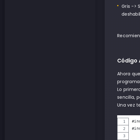
Gris -> 
deshabil
Recomiend
Código 
Ahora que
programa
Lo primer
sencilla,
Una vez te
#in
#in