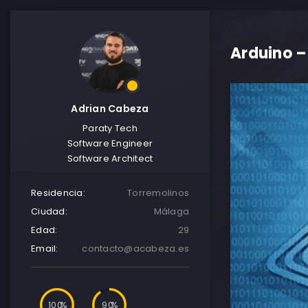
Arduino –
Adrian Cabeza
Paraty Tech
Software Engineer
Software Architect
Residencia:
Torremolinos
Ciudad:
Málaga
Edad:
29
Email:
contacto@acabeza.es
100
90