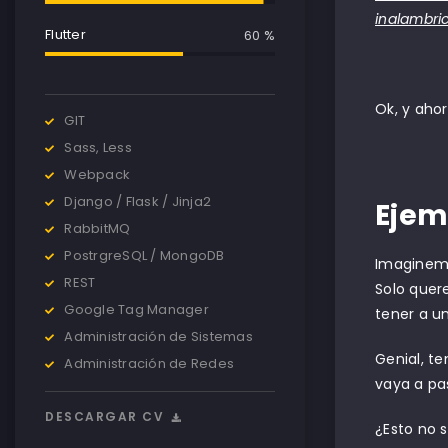
inalambri
Flutter
60 %
Ok, y aho
GIT
Sass, Less
Webpack
Django / Flask / Jinja2
Ejem
RabbitMQ
PostrgreSQL / MongoDB
Imaginemo
REST
Solo quer
Google Tag Manager
tener a u
Administración de Sistemas
Genial, t
Administración de Redes
vaya a pa
DESCARGAR CV
¿Esto no 